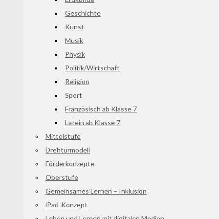
Geschichte
Kunst
Musik
Physik
Politik/Wirtschaft
Religion
Sport
Französisch ab Klasse 7
Latein ab Klasse 7
Mittelstufe
Drehtürmodell
Förderkonzepte
Oberstufe
Gemeinsames Lernen – Inklusion
iPad-Konzept
Leben und Lernen mit digitalen Medien