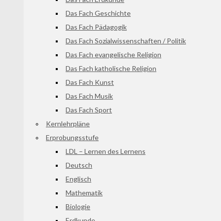
Das Fach Geschichte
Das Fach Pädagogik
Das Fach Sozialwissenschaften / Politik
Das Fach evangelische Religion
Das Fach katholische Religion
Das Fach Kunst
Das Fach Musik
Das Fach Sport
Kernlehrpläne
Erprobungsstufe
LDL – Lernen des Lernens
Deutsch
Englisch
Mathematik
Biologie
Erdkunde