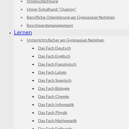
Streitschlichtung
Unser Schulhund “Quenny”
Berufliche Orientierung am Gymnasium Netphen
Beschwerdemanagement
Lernen
Unterrichtsfächer am Gymnasium Netphen
Das Fach Deutsch
Das Fach Englisch
Das Fach Französisch
Das Fach Latein
Das Fach Spanisch
Das Fach Biologie
Das Fach Chemie
Das Fach Informatik
Das Fach Physik
Das Fach Mathematik
Das Fach Erdkunde