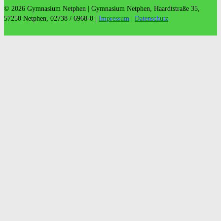
© 2026 Gymnasium Netphen | Gymnasium Netphen, Haardtstraße 35,
57250 Netphen, 02738 / 6968-0 |
Impressum
|
Datenschutz