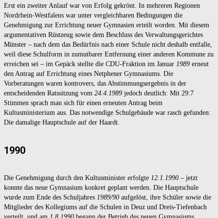
Erst ein zweiter Anlauf war von Erfolg gekrönt. In mehreren Regionen
Nordrhein-Westfalens war unter vergleichbaren Bedingungen die
Genehmigung zur Errichtung neuer Gymnasien erteilt worden. Mit diesem
argumentativen Rüstzeug sowie dem Beschluss des Verwaltungsgerichtes
Münster – nach dem das Bedürfnis nach einer Schule nicht deshalb entfalle,
weil diese Schulform in zumutbarer Entfernung einer anderen Kommune zu
erreichen sei – im Gepäck stellte die CDU-Fraktion im Januar
1989
erneut
den Antrag auf Errichtung eines Netphener Gymnasiums. Die
Vorberatungen waren kontrovers, das Abstimmungsergebnis in der
entscheidenden Ratssitzung vom
24.4.1989
jedoch deutlich: Mit 29:7
Stimmen sprach man sich für einen erneuten Antrag beim
Kultusministerium aus. Das notwendige Schulgebäude war rasch gefunden:
Die damalige Hauptschule auf der Haardt.
1990
Die Genehmigung durch den Kultusminister erfolgte
12.1.1990
– jetzt
konnte das neue Gymnasium konkret geplant werden. Die Hauptschule
wurde zum Ende des Schuljahres
1989/90
aufgelöst, ihre Schüler sowie die
Mitglieder des Kollegiums auf die Schulen in Deuz und Dreis-Tiefenbach
verteilt, und am
1.8.1990
begann der Betrieb des neuen Gymnasiums