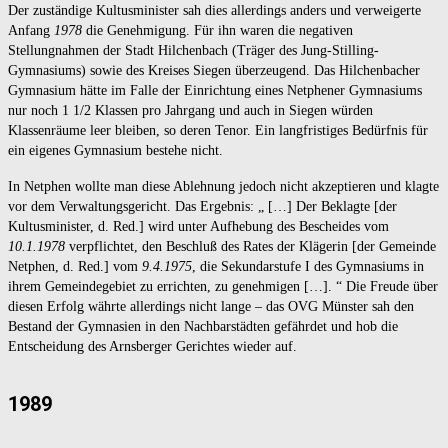
Der zuständige Kultusminister sah dies allerdings anders und verweigerte
Anfang
1978
die Genehmigung. Für ihn waren die negativen
Stellungnahmen der Stadt Hilchenbach (Träger des Jung-Stilling-
Gymnasiums) sowie des Kreises Siegen überzeugend. Das Hilchenbacher
Gymnasium hätte im Falle der Einrichtung eines Netphener Gymnasiums
nur noch 1 1/2 Klassen pro Jahrgang und auch in Siegen würden
Klassenräume leer bleiben, so deren Tenor. Ein langfristiges Bedürfnis für
ein eigenes Gymnasium bestehe nicht.
In Netphen wollte man diese Ablehnung jedoch nicht akzeptieren und klagte
vor dem Verwaltungsgericht. Das Ergebnis: „ […] Der Beklagte [der
Kultusminister, d. Red.] wird unter Aufhebung des Bescheides vom
10.1.1978
verpflichtet, den Beschluß des Rates der Klägerin [der Gemeinde
Netphen, d. Red.] vom
9.4.1975
, die Sekundarstufe I des Gymnasiums in
ihrem Gemeindegebiet zu errichten, zu genehmigen […]. “ Die Freude über
diesen Erfolg währte allerdings nicht lange – das OVG Münster sah den
Bestand der Gymnasien in den Nachbarstädten gefährdet und hob die
Entscheidung des Arnsberger Gerichtes wieder auf.
1989