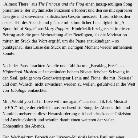
„Almost There“ aus
The Princess and the Frog
einen jazzig-souligen Song
präsentierte, der rhythmische Präzision erfordert und den sie mit spürbarer
Energie und souveränem stilistischen Gespür meisterte. Luise schloss den
ersten Teil des Abends und glänzte mit stimmlicher Leichtigkeit in „A
Spoonful of Sugar“ aus
Mary Poppins
. Eindrücklich zeigte sich in diesem
Beitrag auch die gute Vorbereitung aller Beteiligten, als die Moderation
mitten im Stück das Wort ergriff, um die Pause anzukündigen – so
punktgenau, dass Luise das Stück im richtigen Moment wieder aufnehmen
konnte.
Nach der Pause brachten Amelie und Tabitha mit „Breaking Free“ aus
Highschool Musical
auf unverändert hohem Niveau frischen Schwung in
den Saal, gefolgt vom Geschwisterpaar Lenja und Fiona, die mit „Nessaja“
und dem Wunsch, nicht erwachsen werden zu wollen, gefühlvoll in die Welt
von
Tabaluga
eintauchten.
Mit „Would you fall in Love with me again?“ aus dem TikTok-Musical
„EPIC“
folgte der vielleicht anspruchsvollste Song des Abends. Jule und
Numidia meisterten diese Herausforderung mit beeindruckender Präzision
und Ausdruckskraft und schufen damit einen weiteren der vielen
Höhepunkte des Abends.
Den Wechsel zum Bereich der Jukebox-Musicals leitete Paul mit einer