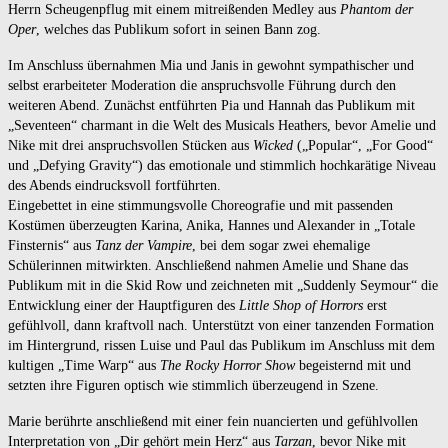
Herrn Scheugenpflug mit einem mitreißenden Medley aus
Phantom der
Oper
, welches das Publikum sofort in seinen Bann zog.
Im Anschluss übernahmen Mia und Janis in gewohnt sympathischer und
selbst erarbeiteter Moderation die anspruchsvolle Führung durch den
weiteren Abend. Zunächst entführten Pia und Hannah das Publikum mit
„Seventeen“ charmant in die Welt des Musicals Heathers, bevor Amelie und
Nike mit drei anspruchsvollen Stücken aus
Wicked
(„Popular“, „For Good“
und „Defying Gravity“) das emotionale und stimmlich hochkarätige Niveau
des Abends eindrucksvoll fortführten.
Eingebettet in eine stimmungsvolle Choreografie und mit passenden
Kostümen überzeugten Karina, Anika, Hannes und Alexander in „Totale
Finsternis“ aus
Tanz der Vampire
, bei dem sogar zwei ehemalige
Schülerinnen mitwirkten. Anschließend nahmen Amelie und Shane das
Publikum mit in die Skid Row und zeichneten mit „Suddenly Seymour“ die
Entwicklung einer der Hauptfiguren des
Little Shop of Horrors
erst
gefühlvoll, dann kraftvoll nach. Unterstützt von einer tanzenden Formation
im Hintergrund, rissen Luise und Paul das Publikum im Anschluss mit dem
kultigen „Time Warp“ aus
The Rocky Horror Show
begeisternd mit und
setzten ihre Figuren optisch wie stimmlich überzeugend in Szene.
Marie berührte anschließend mit einer fein nuancierten und gefühlvollen
Interpretation von „Dir gehört mein Herz“ aus
Tarzan
, bevor Nike mit