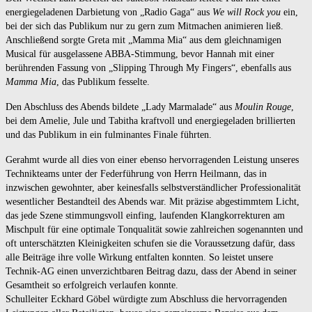
energiegeladenen Darbietung von „Radio Gaga“ aus
We will Rock you
ein,
bei der sich das Publikum nur zu gern zum Mitmachen animieren ließ.
Anschließend sorgte Greta mit „Mamma Mia“ aus dem gleichnamigen
Musical für ausgelassene ABBA-Stimmung, bevor Hannah mit einer
berührenden Fassung von „Slipping Through My Fingers“, ebenfalls aus
Mamma Mia
, das Publikum fesselte.
Den Abschluss des Abends bildete „Lady Marmalade“ aus
Moulin Rouge
,
bei dem Amelie, Jule und Tabitha kraftvoll und energiegeladen brillierten
und das Publikum in ein fulminantes Finale führten.
Gerahmt wurde all dies von einer ebenso hervorragenden Leistung unseres
Technikteams unter der Federführung von Herrn Heilmann, das in
inzwischen gewohnter, aber keinesfalls selbstverständlicher Professionalität
wesentlicher Bestandteil des Abends war. Mit präzise abgestimmtem Licht,
das jede Szene stimmungsvoll einfing, laufenden Klangkorrekturen am
Mischpult für eine optimale Tonqualität sowie zahlreichen sogenannten und
oft unterschätzten Kleinigkeiten schufen sie die Voraussetzung dafür, dass
alle Beiträge ihre volle Wirkung entfalten konnten. So leistet unsere
Technik-AG einen unverzichtbaren Beitrag dazu, dass der Abend in seiner
Gesamtheit so erfolgreich verlaufen konnte.
Schulleiter Eckhard Göbel würdigte zum Abschluss die hervorragenden